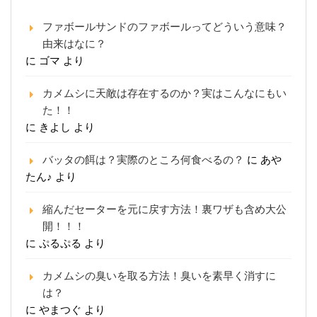
ファボールサンドのファボールってどういう意味？
由来はなに？
に
ゴマ
より
カメムシに天敵は存在するのか？実はこんなにもい
た！！
に
きよし
より
バッタの餌は？実際のところ何食べるの？
に
あや
たん♪
より
縮んだセーターを元に戻す方法！裏ワザも含め大公
開！！！
に
ぷるぷる
より
カメムシの臭いを取る方法！臭いを素早く消すに
は？
に
やまつぐ
より