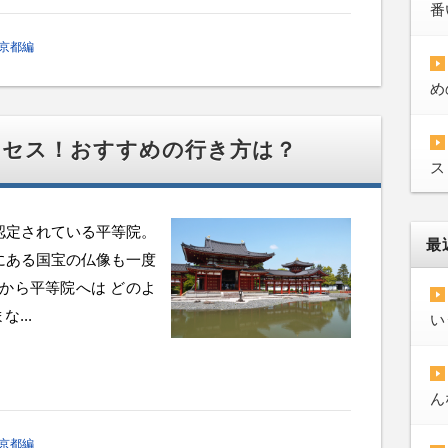
番
京都編
め
クセス！おすすめの行き方は？
ス
も認定されている平等院。
最
にある国宝の仏像も一度
駅から平等院へは どのよ
...
い
ん
京都編