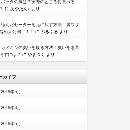
バッタの餌は？実際のところ何食べる
？
に
あやたん♪
より
縮んだセーターを元に戻す方法！裏ワザ
含め大公開！！！
に
ぷるぷる
より
カメムシの臭いを取る方法！臭いを素早
消すには？
に
やまつぐ
より
ーカイブ
2019年5月
2018年6月
2018年5月