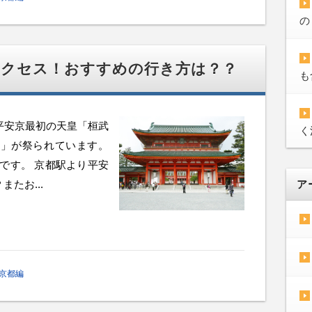
の
アクセス！おすすめの行き方は？？
も
平安京最初の天皇「桓武
く
皇」が祭られています。
うです。 京都駅より平安
たお...
ア
京都編