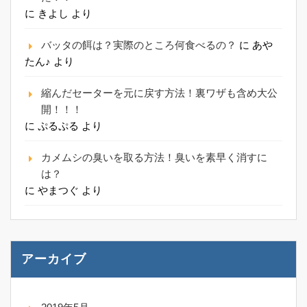
に
きよし
より
バッタの餌は？実際のところ何食べるの？
に
あや
たん♪
より
縮んだセーターを元に戻す方法！裏ワザも含め大公
開！！！
に
ぷるぷる
より
カメムシの臭いを取る方法！臭いを素早く消すに
は？
に
やまつぐ
より
アーカイブ