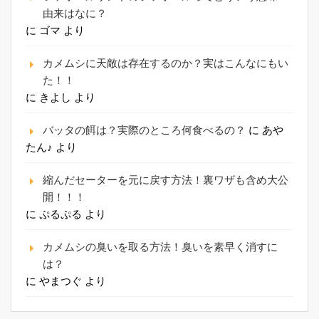
由来はなに？
に
ゴマ
より
カメムシに天敵は存在するのか？実はこんなにもい
た！！
に
きよし
より
バッタの餌は？実際のところ何食べるの？
に
あや
たん♪
より
縮んだセーターを元に戻す方法！裏ワザも含め大公
開！！！
に
ぷるぷる
より
カメムシの臭いを取る方法！臭いを素早く消すに
は？
に
やまつぐ
より