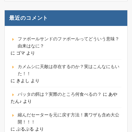
最近のコメント
ファボールサンドのファボールってどういう意味？
由来はなに？
に
ゴマ
より
カメムシに天敵は存在するのか？実はこんなにもい
た！！
に
きよし
より
バッタの餌は？実際のところ何食べるの？
に
あや
たん♪
より
縮んだセーターを元に戻す方法！裏ワザも含め大公
開！！！
に
ぷるぷる
より